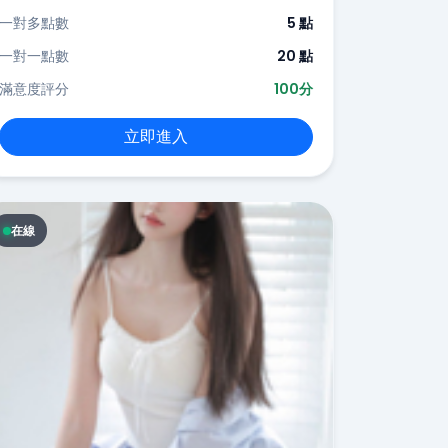
一對多點數
5 點
一對一點數
20 點
滿意度評分
100分
立即進入
在線