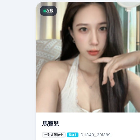
在線
馬寶兒
ID: i349_301389
一對多等待中
i349