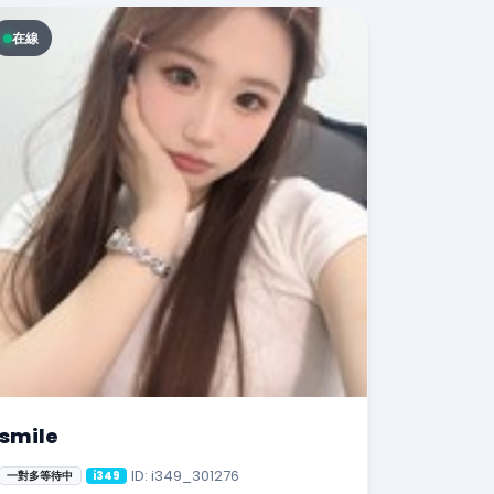
在線
smile
ID: i349_301276
一對多等待中
i349