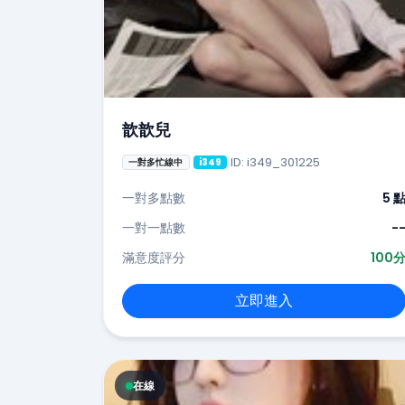
歆歆兒
ID: i349_301225
一對多忙線中
i349
一對多點數
5 
一對一點數
-
滿意度評分
100
立即進入
在線