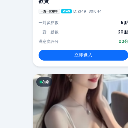
欲寶
ID: i349_301644
一對一忙線中
i349
一對多點數
5 
一對一點數
20 
滿意度評分
100
立即進入
在線