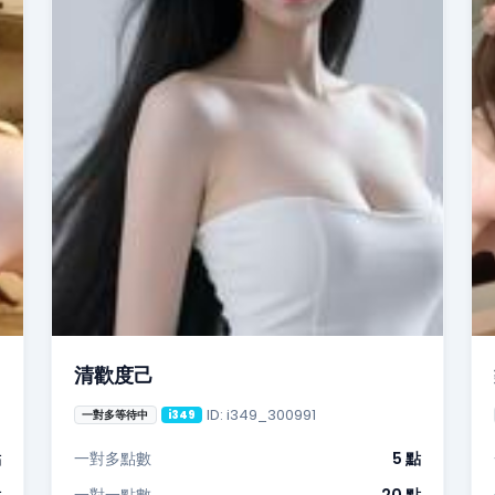
清歡度己
ID: i349_300991
一對多等待中
i349
點
一對多點數
5 點