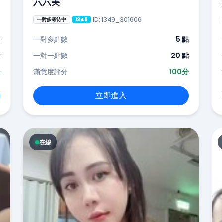
六六美
ID: i349_301606
一對多等待中
i349
點
一對多點數
5 點
點
一對一點數
20 點
分
滿意度評分
100分
立即進入
在線