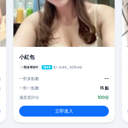
小紅包
ID: i349_301549
一對多等待中
i349
點
一對多點數
--
點
一對一點數
15 點
分
滿意度評分
100分
立即進入