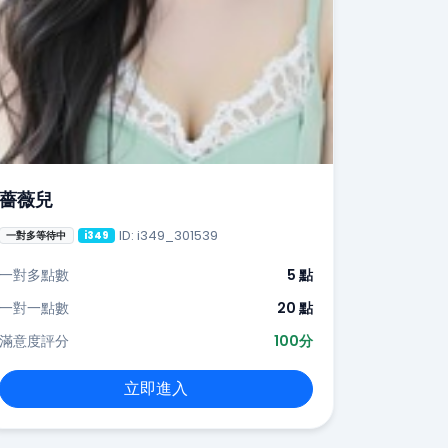
薔薇兒
ID: i349_301539
一對多等待中
i349
一對多點數
5 點
一對一點數
20 點
滿意度評分
100分
立即進入