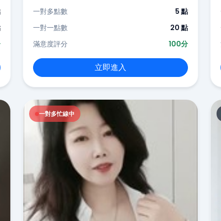
點
一對多點數
5 點
點
一對一點數
20 點
分
滿意度評分
100分
立即進入
一對多忙線中