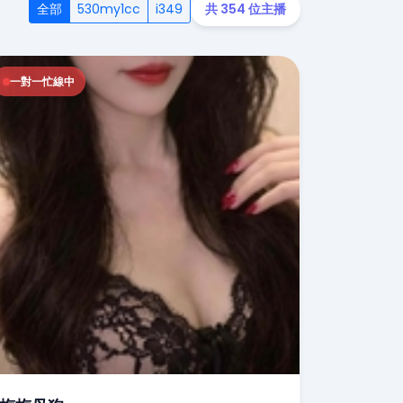
全部
530my1cc
i349
共 354 位主播
一對一忙線中