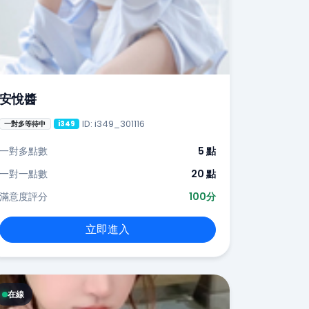
安悅醬
ID: i349_301116
一對多等待中
i349
一對多點數
5 點
一對一點數
20 點
滿意度評分
100分
立即進入
在線