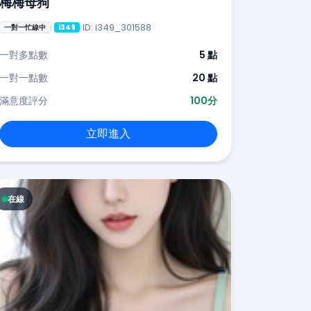
梅梅母狗
ID: i349_301588
一對一忙線中
i349
一對多點數
5 點
一對一點數
20 點
滿意度評分
100分
立即進入
在線