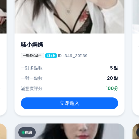
騷小媽媽
ID: i349_301139
一對多忙線中
i349
點
一對多點數
5 點
-
一對一點數
20 點
分
滿意度評分
100分
立即進入
在線