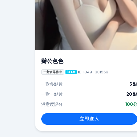
辦公色色
ID: i349_301569
一對多等待中
i349
一對多點數
5 
一對一點數
20 
滿意度評分
100
立即進入