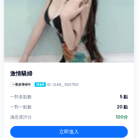
激情騷婦
ID: i349_300750
一對多等待中
i349
一對多點數
5 點
一對一點數
20 點
滿意度評分
100分
立即進入