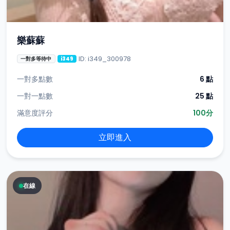
樂蘇蘇
ID: i349_300978
一對多等待中
i349
一對多點數
6 點
一對一點數
25 點
滿意度評分
100分
立即進入
在線