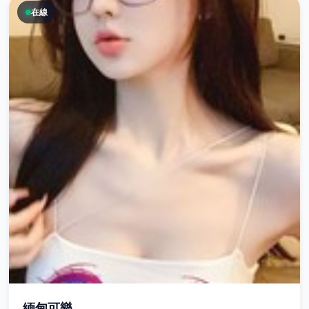
在線
緬甸可樂