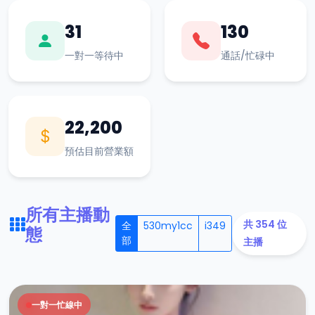
31
130
一對一等待中
通話/忙碌中
22,200
預估目前營業額
所有主播動
共 354 位
全
530my1cc
i349
態
部
主播
一對一忙線中