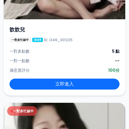
歆歆兒
ID: i349_301225
一對多忙線中
i349
一對多點數
5 點
一對一點數
--
滿意度評分
100分
立即進入
一對多忙線中