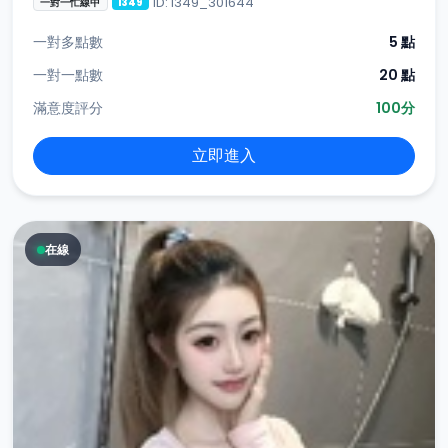
ID: i349_301644
一對一忙線中
i349
一對多點數
5 點
一對一點數
20 點
滿意度評分
100分
立即進入
在線