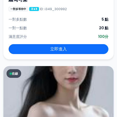
ID: i349_300992
一對多等待中
i349
一對多點數
5 點
一對一點數
20 點
滿意度評分
100分
立即進入
在線