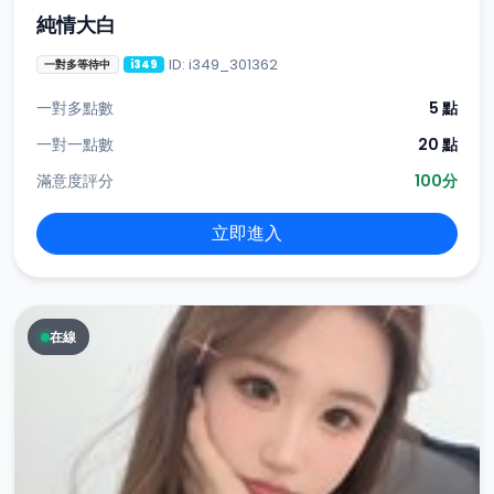
純情大白
ID: i349_301362
一對多等待中
i349
一對多點數
5 點
一對一點數
20 點
滿意度評分
100分
立即進入
在線