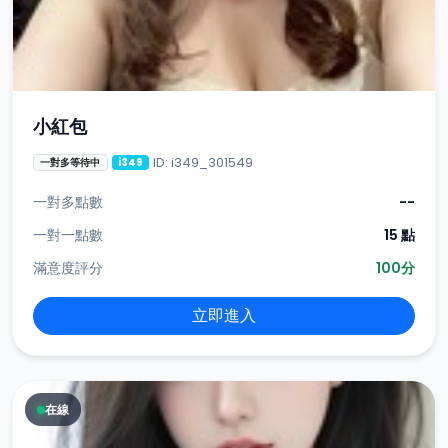
小紅包
ID: i349_301549
一對多等待中
i349
一對多點數
--
一對一點數
15 點
滿意度評分
100分
立即進入
在線