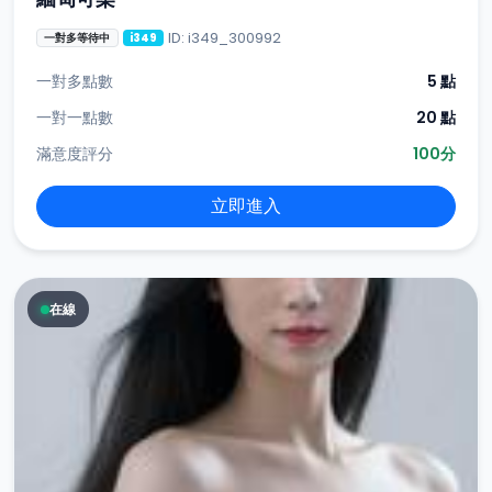
ID: i349_300992
一對多等待中
i349
一對多點數
5 點
一對一點數
20 點
滿意度評分
100分
立即進入
在線