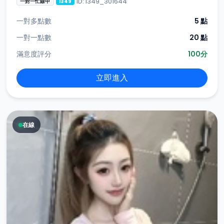
ID: i349_301644
一對一忙線中
i349
一對多點數
5 點
一對一點數
20 點
滿意度評分
100分
立即進入
在線