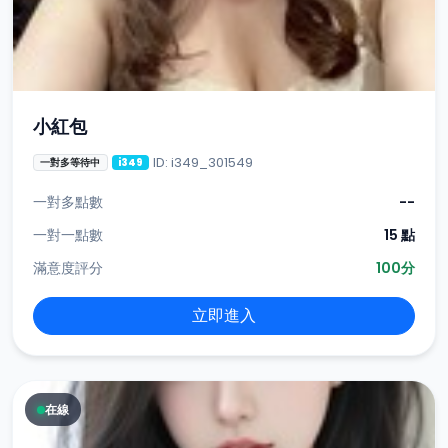
小紅包
ID: i349_301549
一對多等待中
i349
一對多點數
--
一對一點數
15 點
滿意度評分
100分
立即進入
在線