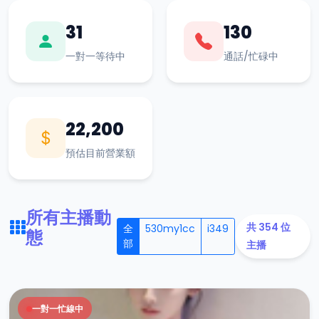
31
130
一對一等待中
通話/忙碌中
22,200
預估目前營業額
所有主播動
共 354 位
全
530my1cc
i349
態
部
主播
一對一忙線中