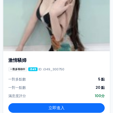
激情騷婦
ID: i349_300750
一對多等待中
i349
一對多點數
5 點
一對一點數
20 點
滿意度評分
100分
立即進入