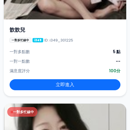
歆歆兒
ID: i349_301225
一對多忙線中
i349
一對多點數
5 點
一對一點數
--
滿意度評分
100分
立即進入
一對多忙線中