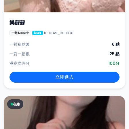
樂蘇蘇
ID: i349_300978
一對多等待中
i349
一對多點數
6 點
一對一點數
25 點
滿意度評分
100分
立即進入
在線