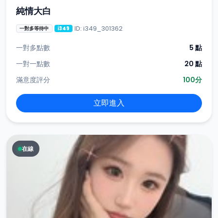
純情大白
ID: i349_301362
一對多等待中
i349
一對多點數
5 點
一對一點數
20 點
滿意度評分
100分
立即進入
在線