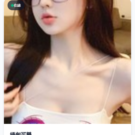
在線
緬甸可樂